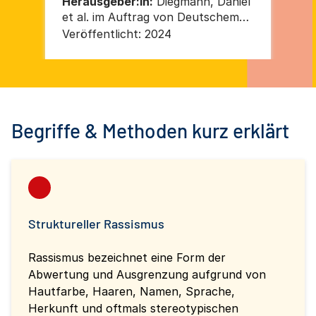
Herausgeber:in:
Diegmann, Daniel
He
et al. im Auftrag von Deutschem
et 
Jugendinstitut
Jug
Veröffentlicht:
2024
Ver
Begriffe & Methoden kurz erklärt
Struktureller Rassismus
Rassismus bezeichnet eine Form der
Abwertung und Ausgrenzung aufgrund von
Hautfarbe, Haaren, Namen, Sprache,
Herkunft und oftmals stereotypischen