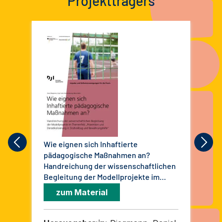
Projektträgers
Wie eignen sich Inhaftierte
Emp
pädagogische Maßnahmen an?
Dem
Handreichung der wissenschaftlichen
Ext
Begleitung der Modellprojekte im
Bef
Themenfeld "Prävention und
Ana
zum Material
Deradikalisierung in Strafvollzug und
Jug
Bewährungshilfe". Impulse und
Reflexionsanregungen für die Praxis