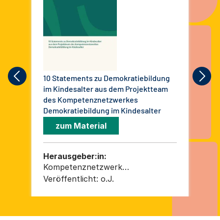
10 Statements zu Demokratiebildung
Abs
im Kindesalter aus dem Projektteam
Dem
des Kompetenznetzwerkes
Kin
Demokratiebildung im Kindesalter
die
For
zum Material
Herausgeber:in:
He
Kompetenznetzwerk
Kin
„Demokratiebildung im Kindesalter
Veröffentlicht:
o.J.
Ver