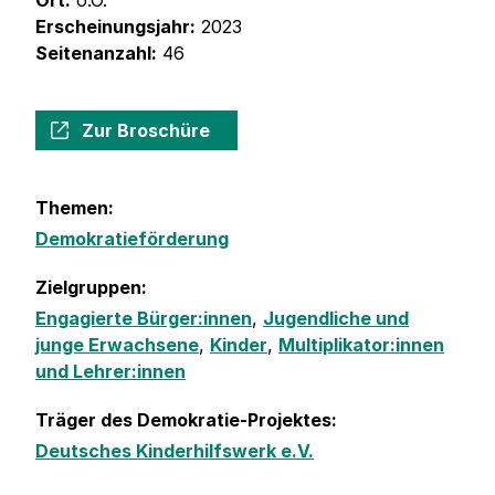
Ort:
o.O.
Erscheinungsjahr:
2023
Seitenanzahl:
46
Zur Broschüre
Themen:
Demokratieförderung
Zielgruppen:
Engagierte Bürger:innen
,
Jugendliche und
junge Erwachsene
,
Kinder
,
Multiplikator:innen
und Lehrer:innen
Träger des Demokratie-Projektes:
Deutsches Kinderhilfswerk e.V.