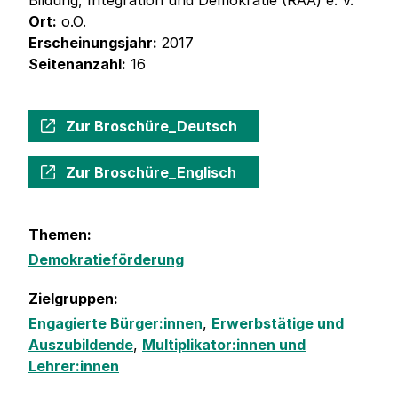
Bildung, Integration und Demokratie (RAA) e. V.
Ort:
o.O.
Erscheinungsjahr:
2017
Seitenanzahl:
16
Zur Broschüre_Deutsch
Zur Broschüre_Englisch
Themen:
Demokratieförderung
Zielgruppen:
Engagierte Bürger:innen
,
Erwerbstätige und
Auszubildende
,
Multiplikator:innen und
Lehrer:innen