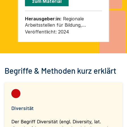
zum Material
Herausgeber:in:
Regionale
He
Arbeitsstellen für Bildung,
Integration und Demokratie Berlin
Veröffentlicht:
2024
Ver
e. V. (RAA)
Begriffe & Methoden kurz erklärt
Diversität
Der Begriff Diversität (engl. Diversity, lat.